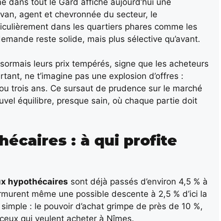
dans tout le Gard affiche aujourd’hui une
van, agent et chevronnée du secteur, le
ticulièrement dans les quartiers phares comme les
demande reste solide, mais plus sélective qu’avant.
sormais leurs prix tempérés, signe que les acheteurs
rtant, ne t’imagine pas une explosion d’offres :
ux ou trois ans. Ce sursaut de prudence sur le marché
el équilibre, presque sain, où chaque partie doit
écaires : à qui profite
ux hypothécaires
sont déjà passés d’environ 4,5 % à
rmurent même une possible descente à 2,5 % d’ici la
simple : le pouvoir d’achat grimpe de près de 10 %,
 ceux qui veulent acheter à Nîmes.