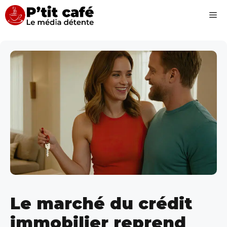
Aller
Me
au
contenu
Le marché du crédit
immobilier reprend