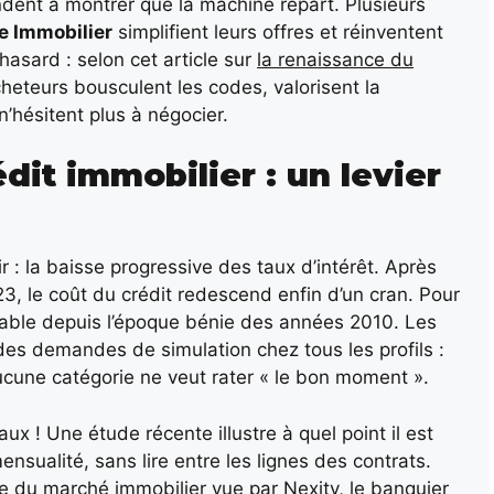
ndent à montrer que la machine repart. Plusieurs
e Immobilier
simplifient leurs offres et réinventent
asard : selon cet article sur
la renaissance du
heteurs bousculent les codes, valorisent la
n’hésitent plus à négocier.
dit immobilier : un levier
ir : la baisse progressive des taux d’intérêt. Après
3, le coût du crédit redescend enfin d’un cran. Pour
dable depuis l’époque bénie des années 2010. Les
s demandes de simulation chez tous les profils :
aucune catégorie ne veut rater « le bon moment ».
ux ! Une étude récente illustre à quel point il est
nsualité, sans lire entre les lignes des contrats.
se du marché immobilier vue par Nexity
, le banquier