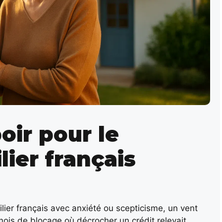
oir pour le
ier français
lier français avec anxiété ou scepticisme, un vent
ois de blocage où décrocher un crédit relevait