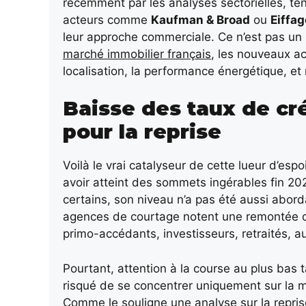
récemment par les analyses sectorielles, te
acteurs comme
Kaufman & Broad
ou
Eiffag
leur approche commerciale. Ce n’est pas un h
marché immobilier français
, les nouveaux ac
localisation, la performance énergétique, et 
Baisse des taux de cré
pour la reprise
Voilà le vrai catalyseur de cette lueur d’espo
avoir atteint des sommets ingérables fin 202
certains, son niveau n’a pas été aussi abor
agences de courtage notent une remontée de
primo-accédants, investisseurs, retraités, 
Pourtant, attention à la course au plus bas ta
risqué de se concentrer uniquement sur la me
Comme le souligne une analyse sur
la repri